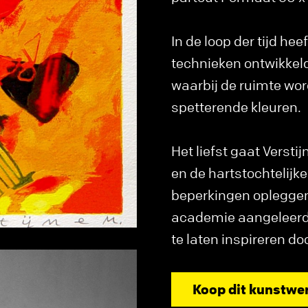
In de loop der tijd he
technieken ontwikkeld
waarbij de ruimte wor
spetterende kleuren.
Het liefst gaat Versti
en de hartstochtelijke
beperkingen opleggen.
academie aangeleerde 
te laten inspireren d
Koop dit kunstwe