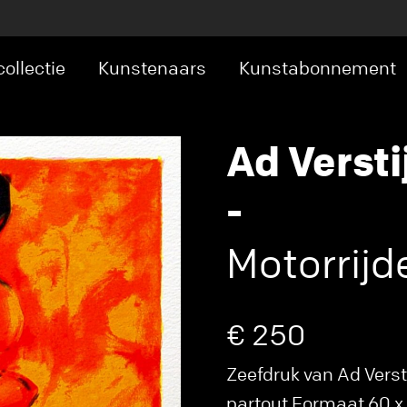
ollectie
Kunstenaars
Kunstabonnement
Ad Versti
-
Motorrijd
€ 250
Zeefdruk van Ad Versti
partout Formaat 60 x 