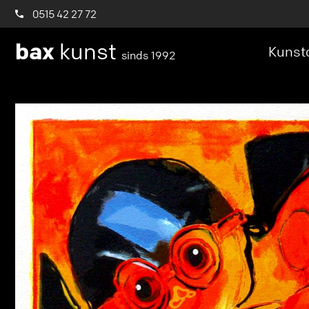
0515 42 27 72
bax
kunst
Kunstc
sinds 1992