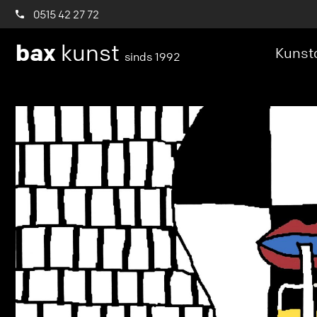
0515 42 27 72
bax
kunst
Kunstc
sinds 1992