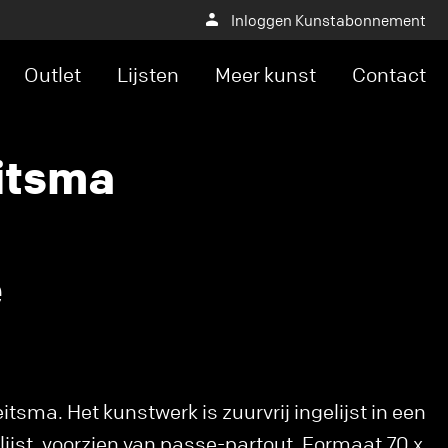
Inloggen Kunstabonnement
Outlet
Lijsten
Meer kunst
Contact
itsma
e
tsma. Het kunstwerk is zuurvrij ingelijst in een
lijst, voorzien van passe-partout. Formaat 70 x