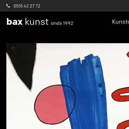
0515 42 27 72
bax
kunst
Kunstc
sinds 1992