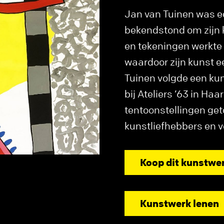
Jan van Tuinen was ee
bekendstond om zijn kl
en tekeningen werkte 
waardoor zijn kunst e
Tuinen volgde een ku
bij Ateliers ’63 in Ha
tentoonstellingen ge
kunstliefhebbers en 
Koop dit kunstwe
Kunstwerk lenen