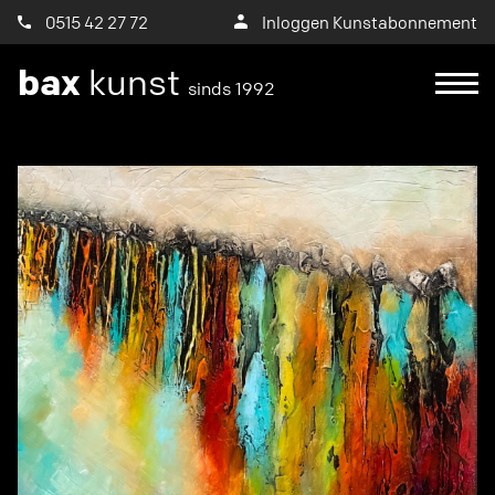
0515 42 27 72
Inloggen Kunstabonnement
bax
kunst
sinds 1992