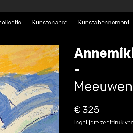
ollectie
Kunstenaars
Kunstabonnement
Annemiki
-
Meeuwen 
€ 325
Ingelijste zeefdruk va