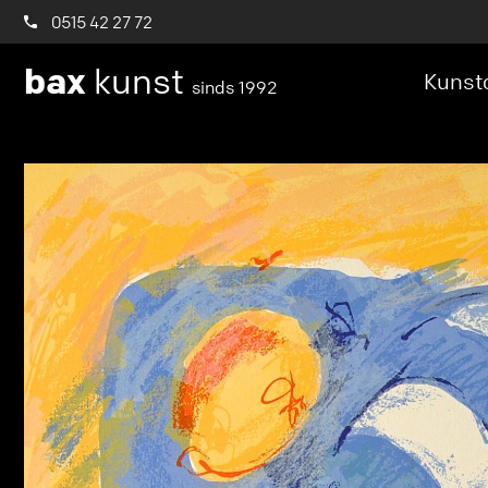
0515 42 27 72
bax
kunst
Kunstc
sinds 1992