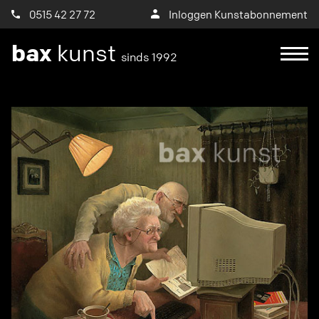
0515 42 27 72
Inloggen Kunstabonnement
bax
kunst
sinds 1992