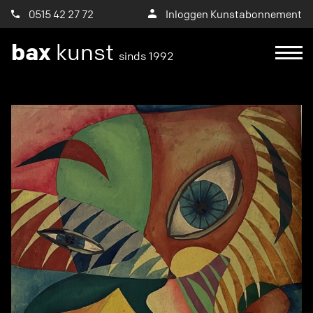
0515 42 27 72
Inloggen Kunstabonnement
bax
kunst
sinds 1992