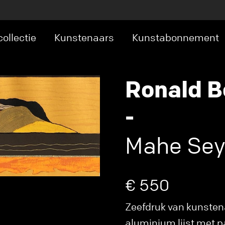
ollectie
Kunstenaars
Kunstabonnement
Ronald B
-
Mahe Seyc
€ 550
Zeefdruk van kunstena
aluminium lijst met p