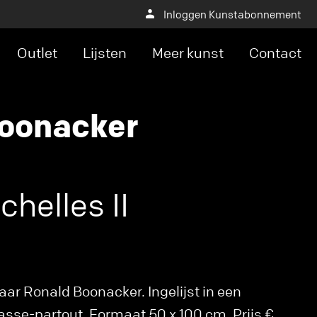
Inloggen Kunstabonnement
Outlet
Lijsten
Meer kunst
Contact
oonacker
helles II
ar Ronald Boonacker. Ingelijst in een
asse-partout. Formaat 50 x 100 cm. Prijs €