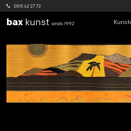
0515 42 27 72
bax
kunst
Kunstc
sinds 1992