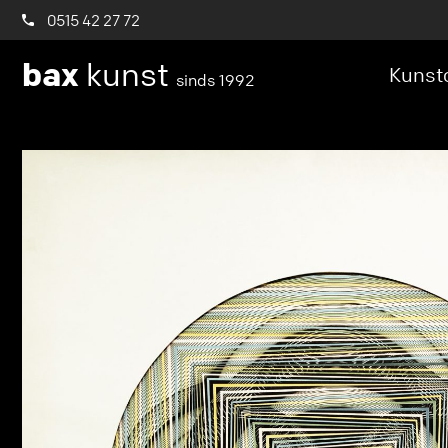
0515 42 27 72
bax
kunst
Kunstc
sinds 1992