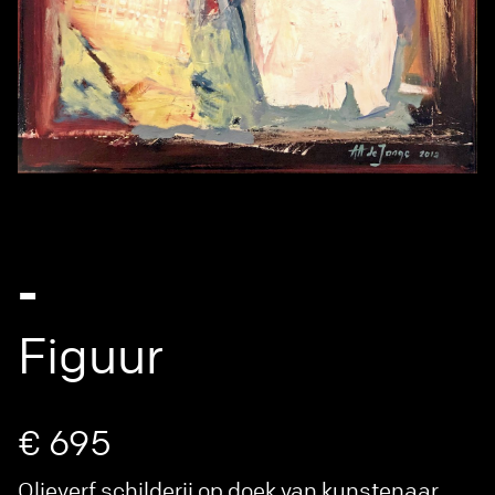
-
Figuur
€ 695
Olieverf schilderij op doek van kunstenaar