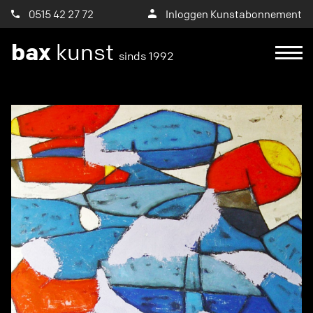
0515 42 27 72
Inloggen Kunstabonnement
bax
kunst
sinds 1992