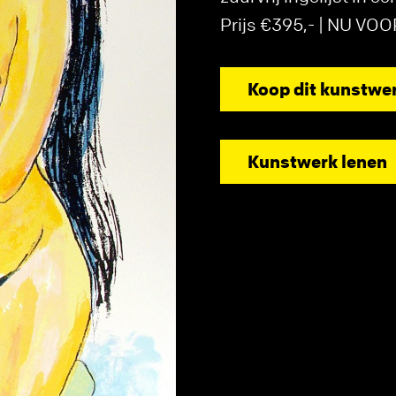
Prijs €395,- | NU VO
Koop dit kunstwe
Kunstwerk lenen