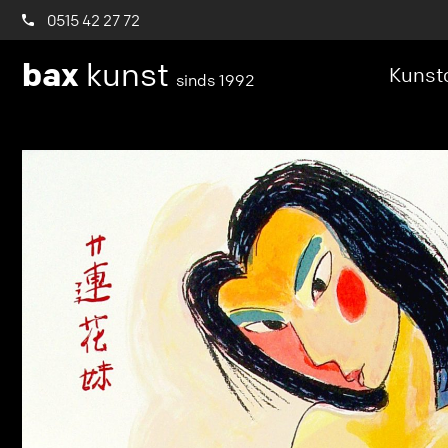
0515 42 27 72
bax
kunst
Kunstc
sinds 1992