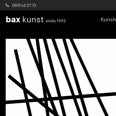
0515 42 27 72
bax
kunst
Kunstc
sinds 1992