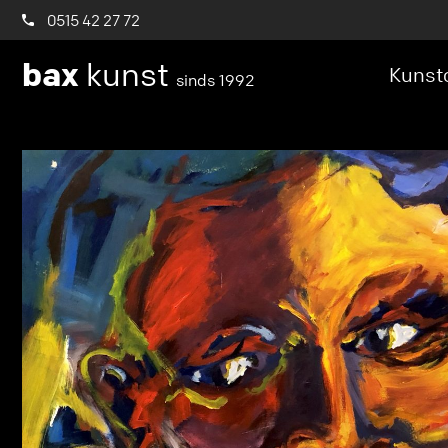
0515 42 27 72
bax
kunst
Kunstc
sinds 1992