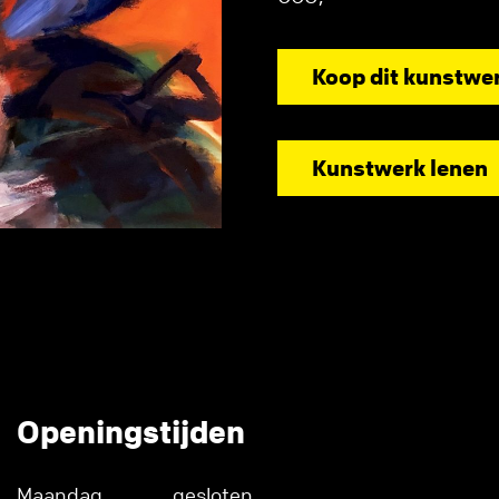
Koop dit kunstwe
Kunstwerk lenen
Openingstijden
Maandag
gesloten