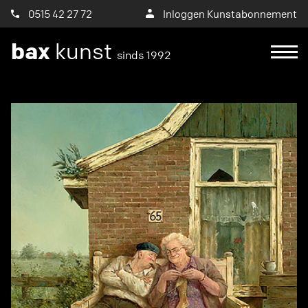
0515 42 27 72
Inloggen Kunstabonnement
bax
kunst
sinds 1992