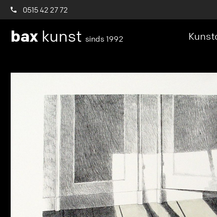
0515 42 27 72
bax
kunst
Kunstc
sinds 1992