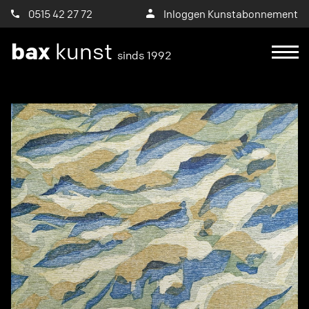
0515 42 27 72
Inloggen Kunstabonnement
bax
kunst
sinds 1992