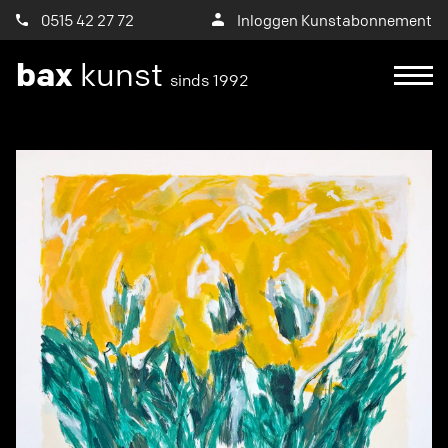
0515 42 27 72
Inloggen Kunstabonnement
bax
kunst
sinds 1992