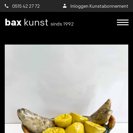
0515 42 27 72
Inloggen Kunstabonnement
bax
kunst
sinds 1992