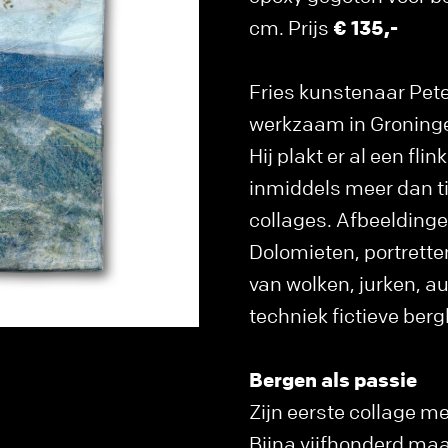
cm. Prijs
€ 135,-
Fries kunstenaar Pete
werkzaam in Groning
Hij plakt er al een flin
inmiddels meer dan ti
collages. Afbeelding
Dolomieten, portrette
van wolken, jurken, au
techniek fictieve be
Bergen als passie
Zijn eerste collage m
Bijna vijfhonderd maak