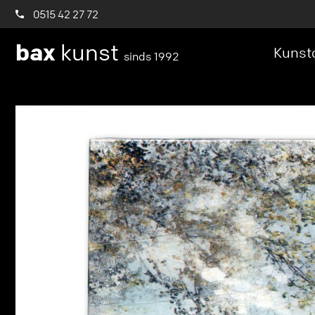
0515 42 27 72
bax
kunst
Kunstc
sinds 1992