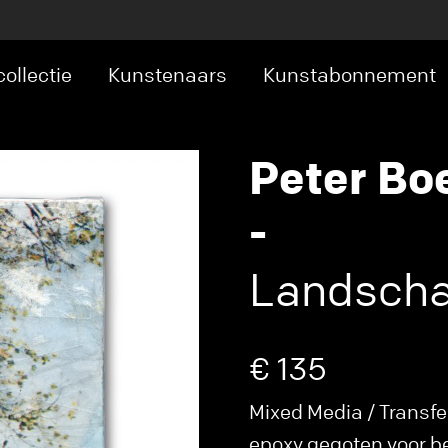
ollectie
Kunstenaars
Kunstabonnement
Peter Bo
-
Landscha
€ 135
Mixed Media / Transfe
epoxy gegoten voor be