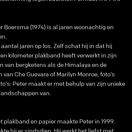
r Boersma (1974) is al jaren woonachtig en
en.
k aantal jaren op los. Zelf schat hij in dat hij
en kilometer plakband heeft verwerkt in zijn
en van bergketens als de Himalaya en de
n van Che Guevara of Marilyn Monroe, foto’s
to’s: Peter maakt er met behulp van zijn unieke
rglandschappen van.
et plakband en papier maakte Peter in 1999.
te hij er sindsdien. Hij werkt het liefst met