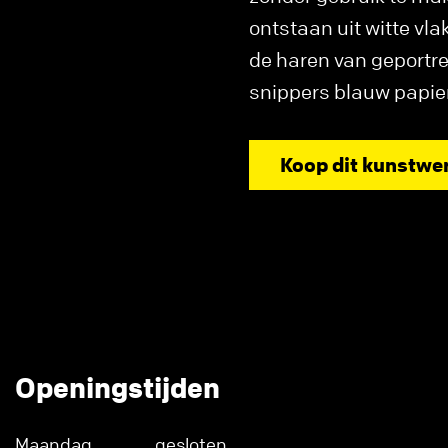
ontstaan uit witte vlak
de haren van geportre
snippers blauw papier
Koop dit kunstwe
Openingstijden
Maandag
gesloten