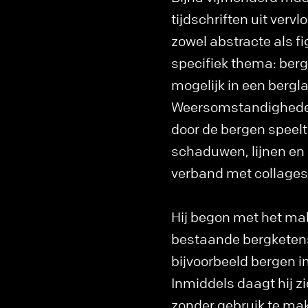
tijdschriften uit ver
zowel abstracte als fi
specifiek thema: bergen
mogelijk in een berg
Weersomstandigheden,
door de bergen speel
schaduwen, lijnen en k
verband met collages. 
Hij begon met het mak
bestaande bergketen
bijvoorbeeld bergen 
Inmiddels daagt hij z
zonder gebruik te ma