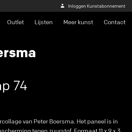
Inloggen Kunstabonnement
Outlet
Lijsten
Meer kunst
Contact
ersma
p 74
rcollage van Peter Boersma. Het paneel is in
scherming tegen zuurstof. Formaat 11 x 9 x 3