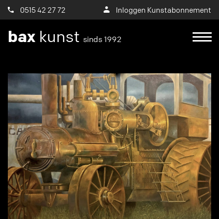
0515 42 27 72
Inloggen Kunstabonnement
bax
kunst
sinds 1992