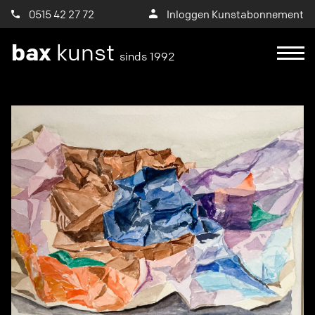
0515 42 27 72
Inloggen Kunstabonnement
bax
kunst
sinds 1992