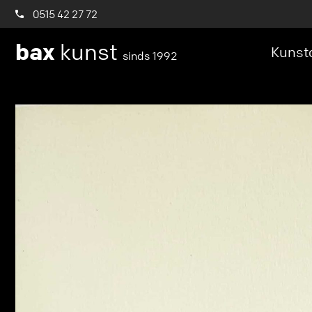
0515 42 27 72
bax
kunst
Kunstc
sinds 1992