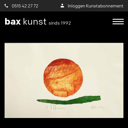
0515 42 27 72
Inloggen Kunstabonnement
bax
kunst
sinds 1992