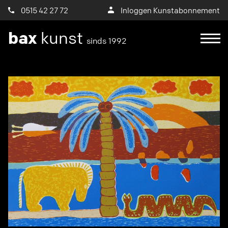
0515 42 27 72
Inloggen Kunstabonnement
bax
kunst
sinds 1992