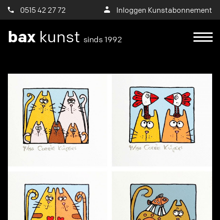
0515 42 27 72
Inloggen Kunstabonnement
bax
kunst
sinds 1992