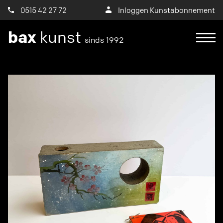
0515 42 27 72
Inloggen Kunstabonnement
bax
kunst
sinds 1992