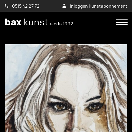
0515 42 27 72
Inloggen Kunstabonnement
bax
kunst
sinds 1992