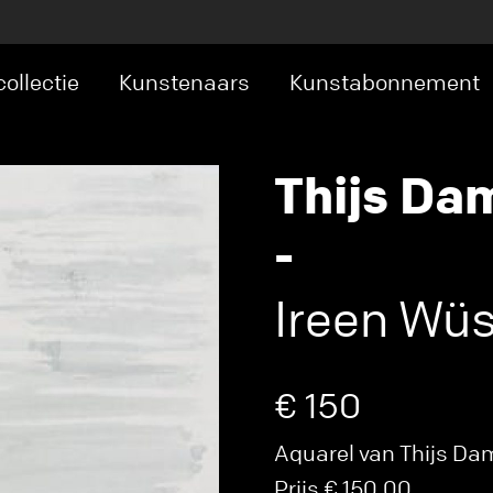
ollectie
Kunstenaars
Kunstabonnement
Thijs D
-
Ireen Wüs
€ 150
Aquarel van Thijs Da
Prijs € 150,00