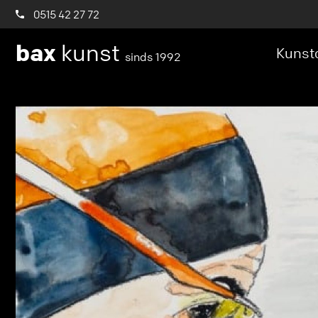
0515 42 27 72
bax
kunst
Kunstc
sinds 1992