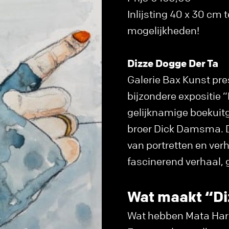
Inlijsting 40 x 30 cm
mogelijkheden!
Dizze Dogge Der Ta
Galerie Bax Kunst pres
bijzondere expositie 
gelijknamige boekuit
broer Dick Damsma. De
van portretten en ver
fascinerend verhaal,
Wat maakt “Di
Wat hebben Mata Hari,