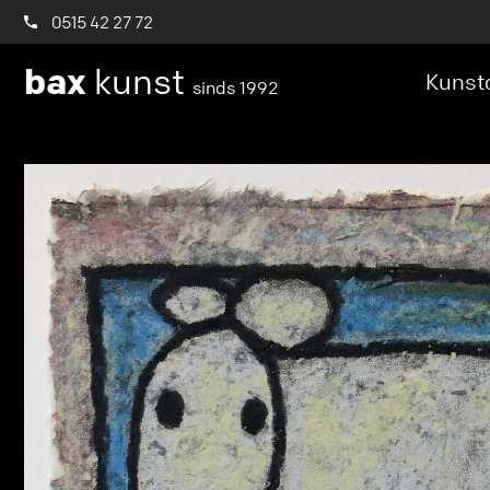
0515 42 27 72
bax
kunst
Kunstc
sinds 1992