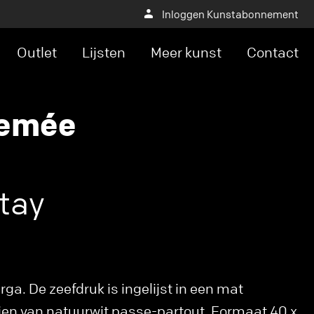
Inloggen Kunstabonnement
Outlet
Lijsten
Meer kunst
Contact
nemée
stay
ga. De zeefdruk is ingelijst in een mat
zien van natuurwit passe-partout. Formaat 40 x