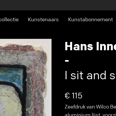
ollectie
Kunstenaars
Kunstabonnement
Hans In
-
I sit and 
€ 115
Zeefdruk van Wilco Ber
aluminium lijst, voor