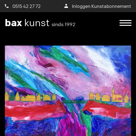
0515 42 27 72
Inloggen Kunstabonnement
bax
kunst
sinds 1992