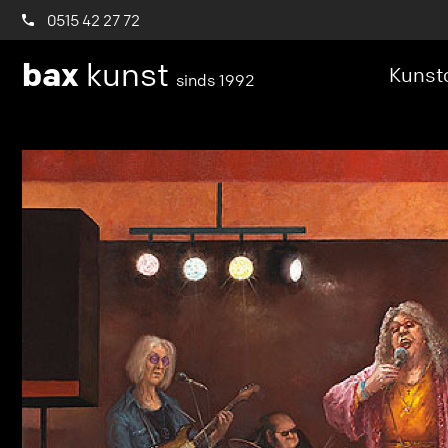
0515 42 27 72
bax
kunst
Kunstc
sinds 1992