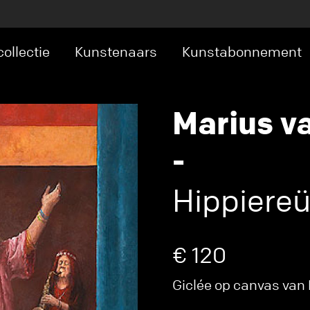
ollectie
Kunstenaars
Kunstabonnement
Marius v
-
Hippiereü
€ 120
Giclée op canvas van