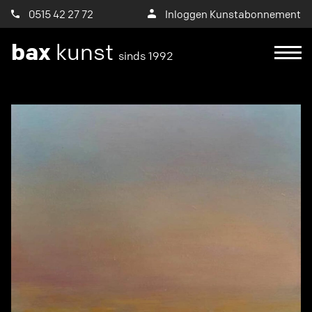
0515 42 27 72
Inloggen Kunstabonnement
bax
kunst
sinds 1992