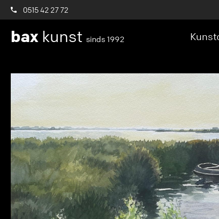
0515 42 27 72
bax
kunst
Kunstc
sinds 1992