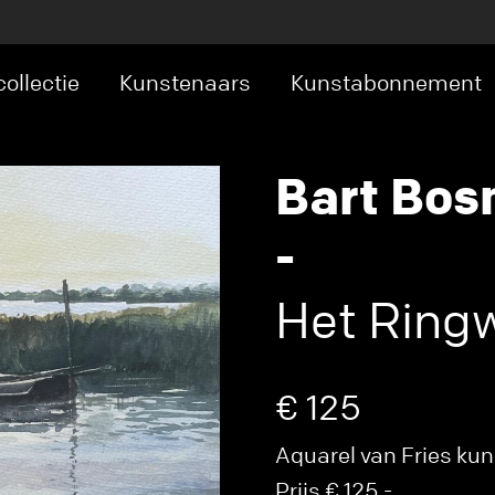
ollectie
Kunstenaars
Kunstabonnement
Bart Bo
-
Het Ringw
€ 125
Aquarel van Fries ku
Prijs € 125,-.