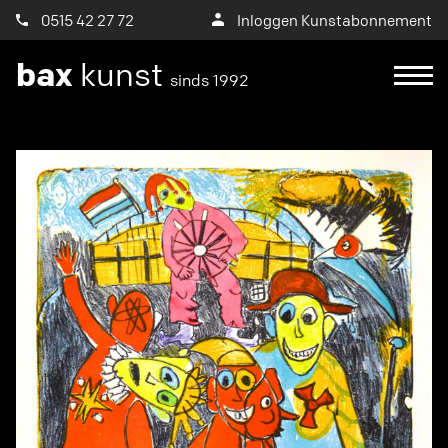
0515 42 27 72
Inloggen Kunstabonnement
bax
kunst
sinds 1992