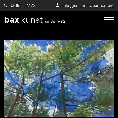
0515 42 27 72
Inloggen Kunstabonnement
bax
kunst
sinds 1992