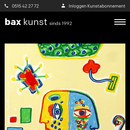
0515 42 27 72
Inloggen Kunstabonnement
bax
kunst
sinds 1992