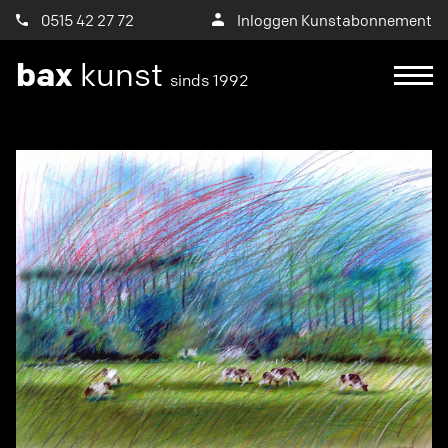
0515 42 27 72
Inloggen Kunstabonnement
bax
kunst
sinds 1992