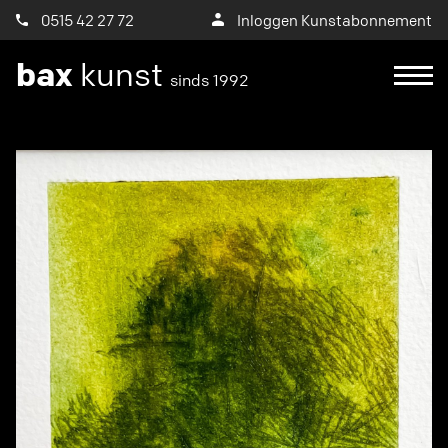
0515 42 27 72
Inloggen Kunstabonnement
bax
kunst
sinds 1992