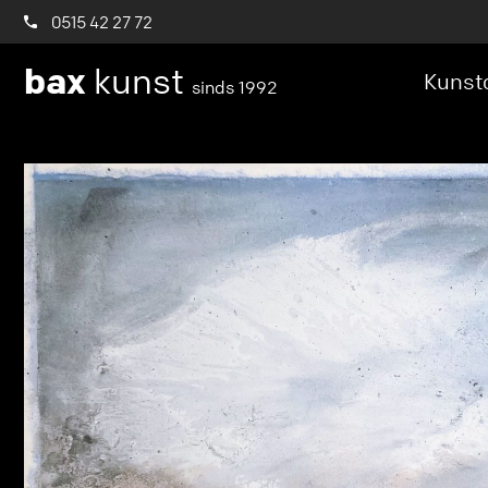
0515 42 27 72
bax
kunst
Kunstc
sinds 1992