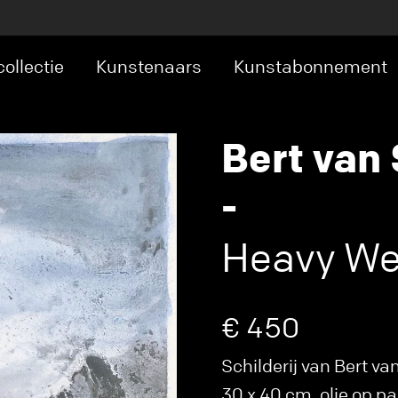
ollectie
Kunstenaars
Kunstabonnement
Bert van
-
Heavy Wea
€ 450
Schilderij van Bert 
30 x 40 cm, olie op pa