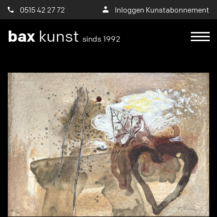
0515 42 27 72
Inloggen Kunstabonnement
bax
kunst
sinds 1992