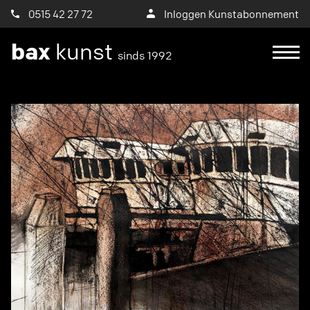
0515 42 27 72
Inloggen Kunstabonnement
bax
kunst
sinds 1992