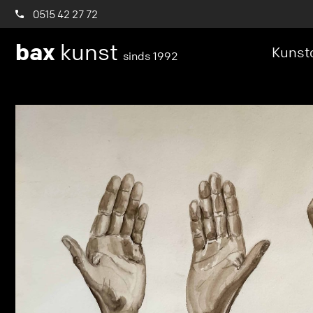
0515 42 27 72
bax
kunst
Kunstc
sinds 1992