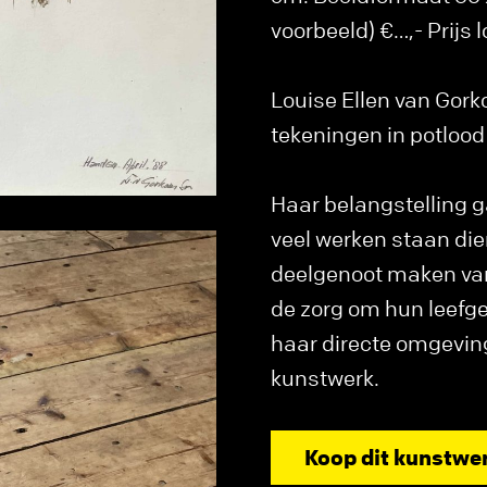
voorbeeld) €…,- Prijs 
Louise Ellen van Gorko
tekeningen in potlood 
Haar belangstelling g
veel werken staan die
deelgenoot maken van
de zorg om hun leefgeb
haar directe omgeving.
kunstwerk.
Koop dit kunstwe