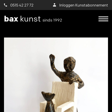
0515 42 27 72
Inloggen Kunstabonnement
bax
kunst
sinds 1992