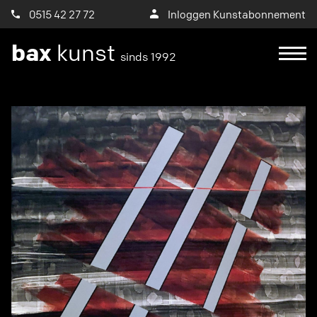
0515 42 27 72
Inloggen Kunstabonnement
bax
kunst
sinds 1992