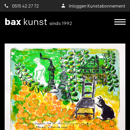
0515 42 27 72
Inloggen Kunstabonnement
bax
kunst
sinds 1992