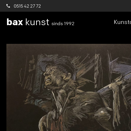
0515 42 27 72
bax
kunst
Kunstc
sinds 1992