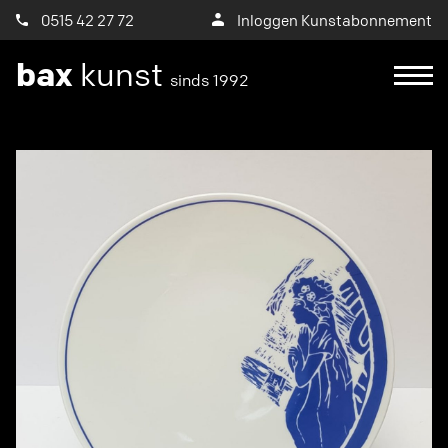
0515 42 27 72
Inloggen Kunstabonnement
bax
kunst
sinds 1992