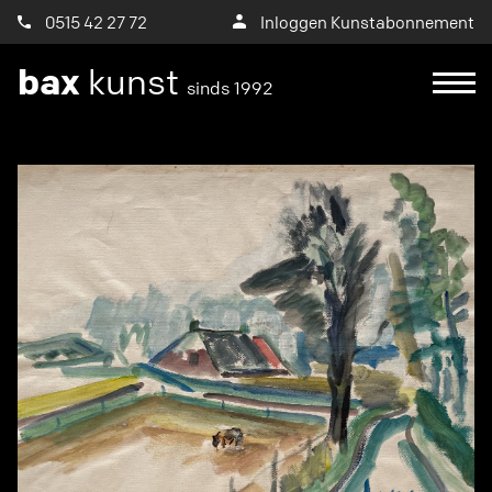
0515 42 27 72
Inloggen Kunstabonnement
bax
kunst
sinds 1992