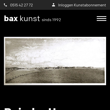
0515 42 27 72
Inloggen Kunstabonnement
bax
kunst
sinds 1992